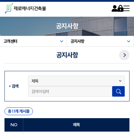
카피라이트로 가기
본문으로 가기
주메뉴로 가기
제로에너지건축물
회원가입
로그인
사이트맵
공지사항
고객센터
공지사항
다음메뉴
공지사항
검색
검색
총 11개 게시물
NO
제목