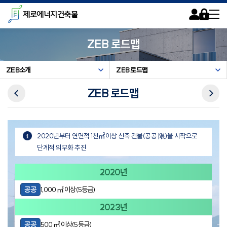
카피라이트로 가기
본문으로 가기
주메뉴로 가기
제로에너지건축물
회원가입
로그인
사이트맵
ZEB 로드맵
ZEB소개
ZEB 로드맵
이전메뉴
다음메뉴
ZEB 로드맵
2020년부터 연면적 1천㎡이상 신축 건물(공공 限)을 시작으로
단계적 의무화 추진
2020년
공공
1,000 ㎡ 이상(5등급)
2023년
공공
500 ㎡ 이상(5등급)