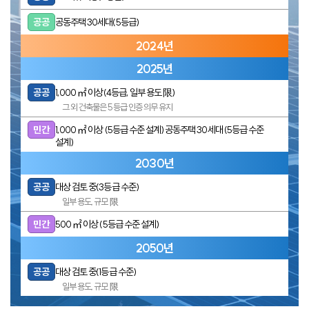
공공
공동주택 30세대(5등급)
2024년
2025년
공공
1,000 ㎡ 이상
(4등급, 일부 용도 限)
그 외 건축물은
5등급 인증 의무 유지
민간
1,000 ㎡ 이상
(5등급 수준 설계)
공동주택 30세대
(5등급 수준
설계)
2030년
공공
대상 검토 중
(3등급 수준)
일부 용도, 규모 限
민간
500 ㎡ 이상
(5등급 수준 설계)
2050년
공공
대상 검토 중
(1등급 수준)
일부 용도, 규모 限