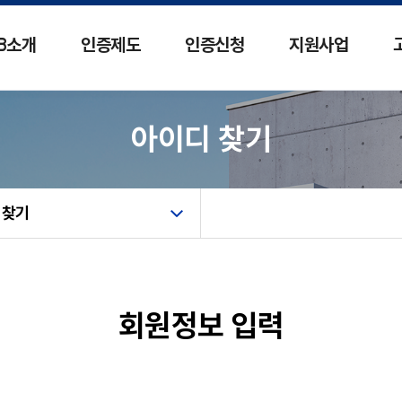
카피라이트로 가기
본문으로 가기
주메뉴로 가기
B소개
인증제도
인증신청
지원사업
인증신청
ZEB 최적
아이디 찾기
사업소개
인증완료
최적화 컨설
인증반려
추진결과
 찾기
ZEB 온라인
전문인력 양성
교육소개
입문자 양성
회원정보 입력
실무자 양성
홍보