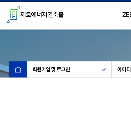
제로에너지건축물
ZE
ZEB란?
개요
인증개요
ZEB 로드맵
인증제도 기준
적용기술
인센티브
ZEB 적용기술
회원가입 및 로그인
아이디
인증절차 및 신청방법
에너지절약설계기법
인증수수료
국내외사례
운영기관 및 인증기관
국내사례
인증현황
해외사례
인증리스트
해외유사인증제도
전국인증현황 MAP