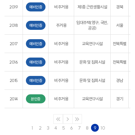
2019
비주거용
제1종 근린생활시설
경북
경
예비인증
임대주택(영구, 국민,
2018
주거용
서울
예비인증
공공)
전
2017
비주거용
교육연구시설
전북특별
예비인증
전
2016
비주거용
문화 및 집회시설
전북특별
예비인증
경
2015
비주거용
문화 및 집회시설
경남
예비인증
경
2014
비주거용
교육연구시설
경기
본인증
1
2
3
4
5
6
7
8
9
10