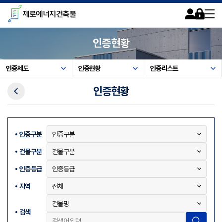
카피라이트로 가기
본문으로 가기
주메뉴로 가기
제로에너지건축물
회원가입
로그인
사이트맵
인증현황
인증제도
인증현황
인증리스트
이전메뉴
인증현황
인증구분
건물구분
인증등급
지역
검색
검색