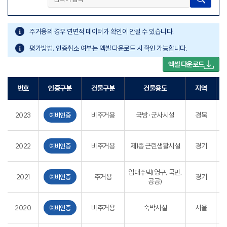
주거용의 경우 연면적 데이터가 확인이 안될 수 있습니다.
평가방법, 인증취소 여부는 엑셀 다운로드 시 확인 가능합니다.
엑셀 다운로드
번호
인증구분
건물구분
건물용도
지역
경
2023
비주거용
국방·군사시설
경북
예비인증
경
2022
비주거용
제1종 근린생활시설
경기
예비인증
임대주택(영구, 국민,
경
2021
주거용
경기
예비인증
공공)
서
2020
비주거용
숙박시설
서울
예비인증