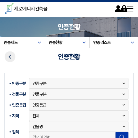
카피라이트로 가기
본문으로 가기
주메뉴로 가기
제로에너지건축물
회원가입
로그인
사이트맵
인증현황
인증제도
인증현황
인증리스트
이전메뉴
인증현황
인증구분
건물구분
인증등급
지역
검색
검색