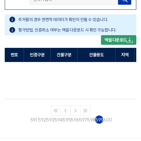
주거용의 경우 연면적 데이터가 확인이 안될 수 있습니다.
평가방법, 인증취소 여부는 엑셀 다운로드 시 확인 가능합니다.
엑셀 다운로드
번호
인증구분
건물구분
건물용도
지역
591
592
593
594
595
596
597
598
599
600