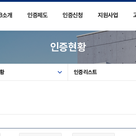
카피라이트로 가기
본문으로 가기
주메뉴로 가기
B소개
인증제도
인증신청
지원사업
인증신청
ZEB 최적
인증현황
사업소개
인증완료
최적화 컨설
인증반려
추진결과
황
인증리스트
ZEB 온라인
전문인력 양성
교육소개
입문자 양성
실무자 양성
홍보