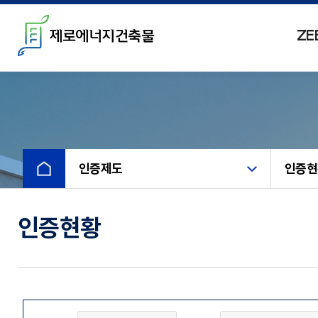
제로에너지건축물
ZE
ZEB란?
개요
인증개요
ZEB 로드맵
인증제도 기준
적용기술
인센티브
ZEB 적용기술
인증제도
인증현
인증절차 및 신청방법
에너지절약설계기법
인증수수료
국내외사례
운영기관 및 인증기관
인증현황
국내사례
인증현황
해외사례
인증리스트
해외유사인증제도
전국인증현황 MAP