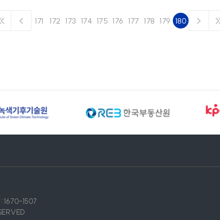
171
172
173
174
175
176
177
178
179
180
 1670-1507
SERVED