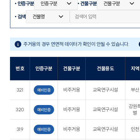
인증구분
건물구분
검색
주거용의 경우 연면적 데이터가 확인이 안될 수 있습니다.
번호
인증구분
건물구분
건물용도
지역
321
비주거용
교육연구시설
부산
예비인증
강원
320
비주거용
교육연구시설
예비인증
별
319
비주거용
교육연구시설
인천
예비인증