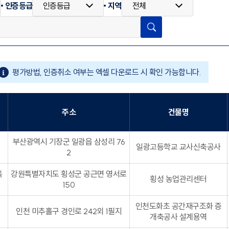
인증등급
지역
검색
평가방법, 인증취소 여부는 엑셀 다운로드 시 확인 가능합니다.
주소
건물명
부산광역시 기장군 일광읍 삼성리 76
일광고등학교 교사신축공사
2
특
강원특별자치도 횡성군 공근면 영서로
횡성 농업관리센터
150
인천도화초 공간재구조화 증
인천 미추홀구 경인로 242외 1필지
개축공사 설계용역