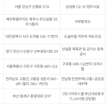
서울 강남구 선릉로 574
삼성동 112-21 업무시설
제주특별자치도 제주시 외도일동 55
서부중학교
외 5필지
대전광역시 서구 도마동 105-77번지
도솔마을 직주락 허브조성
선일중 체육관 및 급식소 증축
경기 안산시 단원구 선부광장서로 59
공사
구로동 685-122번지 오피스
서울특별시 구로구 구로동 685-122
텔
전라남도 고흥군 고흥읍 성촌리 180-
전남형 만원주택(고흥) 공공임
6외 1필지 (180-7번지)
대주택
그린스마트스쿨 부산내성중 B
부산 동래구 중앙대로 1297
TL(교사동,강당동)