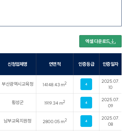
엑셀 다운로드
신청업체명
연면적
인증등급
인증일자
2025.07.
2
부산광역시교육청
14148.43 m
4
10
2025.07.
2
횡성군
1919.34 m
4
09
2025.07.
2
남부교육지원청
2800.05 m
4
08