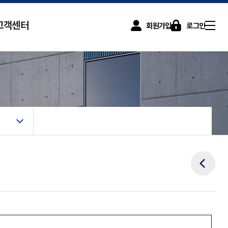
고객센터
회원가입
로그인
사이트맵
화 컨설팅 지원사업
공지사항
FAQ
팅 프로세스
자료실
신기술 평가적용 신청
 최적화 컨설팅 서비스
수수료환불 신청
 (SKILL-UP)
이전메뉴
과정
과정