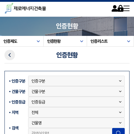
카피라이트로 가기
본문으로 가기
주메뉴로 가기
제로에너지건축물
회원가입
로그인
사이트맵
인증현황
인증제도
인증현황
인증리스트
이전메뉴
인증현황
인증구분
건물구분
인증등급
지역
검색
검색