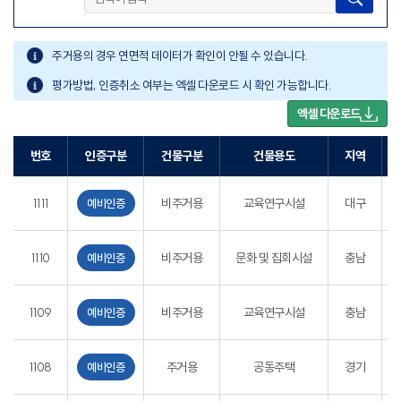
주거용의 경우 연면적 데이터가 확인이 안될 수 있습니다.
평가방법, 인증취소 여부는 엑셀 다운로드 시 확인 가능합니다.
엑셀 다운로드
번호
인증구분
건물구분
건물용도
지역
1111
비주거용
교육연구시설
대구
예비인증
1110
비주거용
문화 및 집회시설
충남
충
예비인증
충
1109
비주거용
교육연구시설
충남
예비인증
경
1108
주거용
공동주택
경기
예비인증