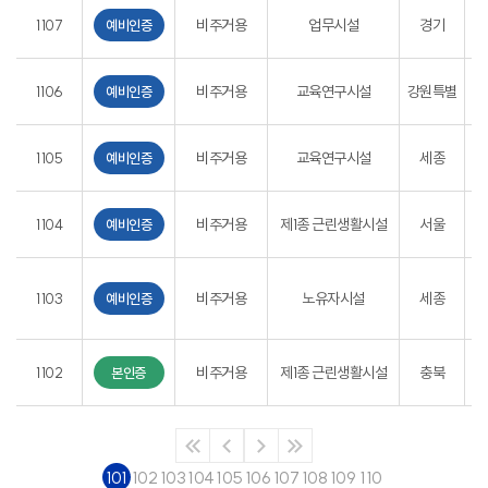
경
1107
비주거용
업무시설
경기
예비인증
강
1106
비주거용
교육연구시설
강원특별
예비인증
세
1105
비주거용
교육연구시설
세종
예비인증
1104
비주거용
제1종 근린생활시설
서울
서
예비인증
세
1103
비주거용
노유자시설
세종
예비인증
충
1102
비주거용
제1종 근린생활시설
충북
본인증
101
102
103
104
105
106
107
108
109
110